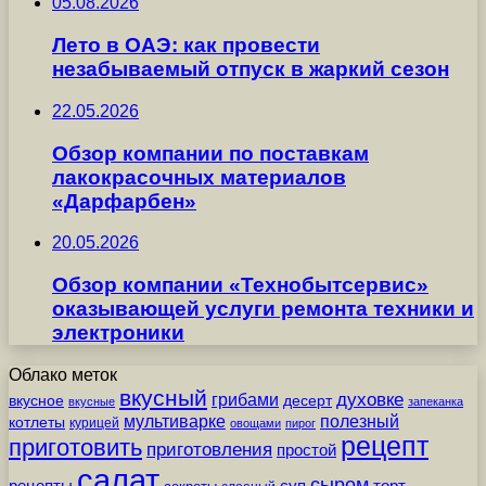
05.08.2026
Лето в ОАЭ: как провести
незабываемый отпуск в жаркий сезон
22.05.2026
Обзор компании по поставкам
лакокрасочных материалов
«Дарфарбен»
20.05.2026
Обзор компании «Технобытсервис»
оказывающей услуги ремонта техники и
электроники
Облако меток
вкусный
грибами
духовке
вкусное
десерт
вкусные
запеканка
мультиварке
полезный
котлеты
курицей
овощами
пирог
рецепт
приготовить
приготовления
простой
салат
сыром
рецепты
суп
торт