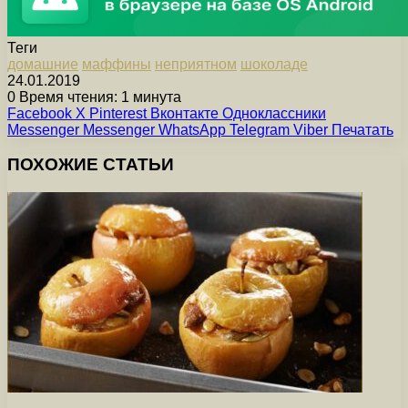
Теги
домашние
мaффины
неприятном
шоколаде
24.01.2019
0
Время чтения: 1 минута
Facebook
X
Pinterest
Вконтакте
Одноклассники
Messenger
Messenger
WhatsApp
Telegram
Viber
Печатать
ПОХОЖИЕ СТАТЬИ