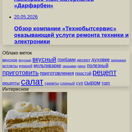
«Дарфарбен»
20.05.2026
Обзор компании «Технобытсервис»
оказывающей услуги ремонта техники и
электроники
Облако меток
вкусный
грибами
духовке
вкусное
десерт
вкусные
запеканка
мультиварке
полезный
котлеты
курицей
овощами
пирог
рецепт
приготовить
приготовления
простой
салат
сыром
рецепты
суп
торт
секреты
слоеный
Интересное