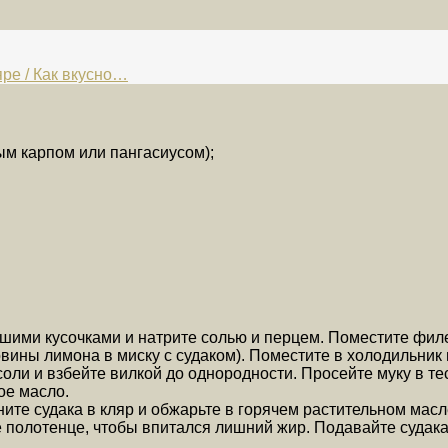
ре / Как вкусно…
ым карпом или пангасиусом);
ими кусочками и натрите солью и перцем. Поместите филе 
вины лимона в миску с судаком). Поместите в холодильник 
 соли и взбейте вилкой до однородности. Просейте муку в 
ое масло.
ите судака в кляр и обжарьте в горячем растительном масле
 полотенце, чтобы впитался лишний жир. Подавайте судака