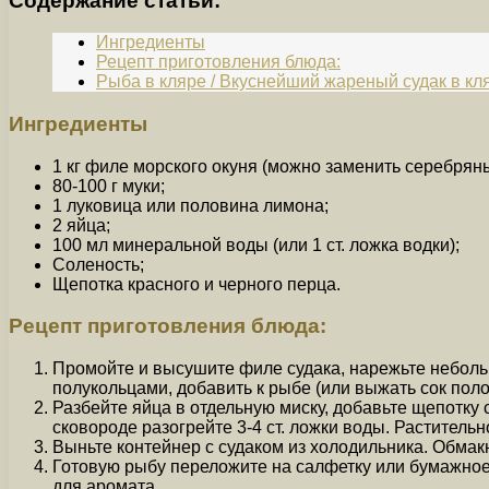
Содержание статьи:
Ингредиенты
Рецепт приготовления блюда:
Рыба в кляре / Вкуснейший жареный судак в кля
Ингредиенты
1 кг филе морского окуня (можно заменить серебрян
80-100 г муки;
1 луковица или половина лимона;
2 яйца;
100 мл минеральной воды (или 1 ст. ложка водки);
Соленость;
Щепотка красного и черного перца.
Рецепт приготовления блюда:
Промойте и высушите филе судака, нарежьте небольш
полукольцами, добавить к рыбе (или выжать сок поло
Разбейте яйца в отдельную миску, добавьте щепотку
сковороде разогрейте 3-4 ст. ложки воды. Растительн
Выньте контейнер с судаком из холодильника. Обмакн
Готовую рыбу переложите на салфетку или бумажное
для аромата.