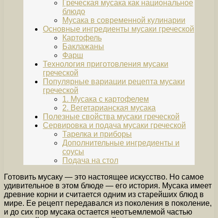
Греческая мусака как национальное
блюдо
Мусака в современной кулинарии
Основные ингредиенты мусаки греческой
Картофель
Баклажаны
Фарш
Технология приготовления мусаки
греческой
Популярные вариации рецепта мусаки
греческой
1. Мусака с картофелем
2. Вегетарианская мусака
Полезные свойства мусаки греческой
Сервировка и подача мусаки греческой
Тарелка и приборы
Дополнительные ингредиенты и
соусы
Подача на стол
Готовить мусаку — это настоящее искусство. Но самое
удивительное в этом блюде — его история. Мусака имеет
древние корни и считается одним из старейших блюд в
мире. Ее рецепт передавался из поколения в поколение,
и до сих пор мусака остается неотъемлемой частью