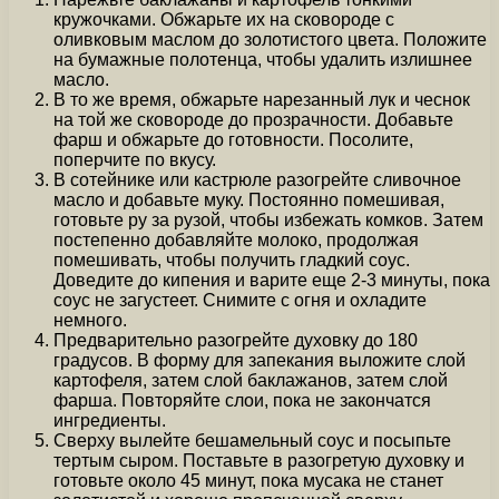
кружочками. Обжарьте их на сковороде с
оливковым маслом до золотистого цвета. Положите
на бумажные полотенца, чтобы удалить излишнее
масло.
В то же время, обжарьте нарезанный лук и чеснок
на той же сковороде до прозрачности. Добавьте
фарш и обжарьте до готовности. Посолите,
поперчите по вкусу.
В сотейнике или кастрюле разогрейте сливочное
масло и добавьте муку. Постоянно помешивая,
готовьте ру за рузой, чтобы избежать комков. Затем
постепенно добавляйте молоко, продолжая
помешивать, чтобы получить гладкий соус.
Доведите до кипения и варите еще 2-3 минуты, пока
соус не загустеет. Снимите с огня и охладите
немного.
Предварительно разогрейте духовку до 180
градусов. В форму для запекания выложите слой
картофеля, затем слой баклажанов, затем слой
фарша. Повторяйте слои, пока не закончатся
ингредиенты.
Сверху вылейте бешамельный соус и посыпьте
тертым сыром. Поставьте в разогретую духовку и
готовьте около 45 минут, пока мусака не станет