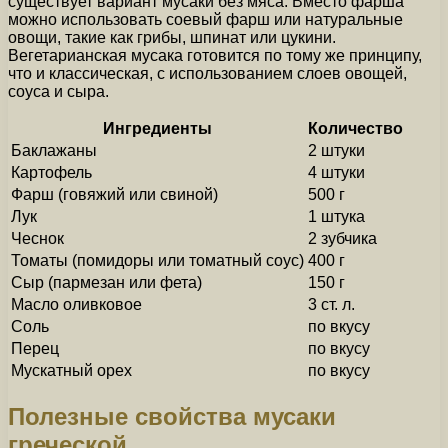
существует вариант мусаки без мяса. Вместо фарша
можно использовать соевый фарш или натуральные
овощи, такие как грибы, шпинат или цукини.
Вегетарианская мусака готовится по тому же принципу,
что и классическая, с использованием слоев овощей,
соуса и сыра.
Ингредиенты
Количество
Баклажаны
2 штуки
Картофель
4 штуки
Фарш (говяжий или свиной)
500 г
Лук
1 штука
Чеснок
2 зубчика
Томаты (помидоры или томатный соус)
400 г
Сыр (пармезан или фета)
150 г
Масло оливковое
3 ст. л.
Соль
по вкусу
Перец
по вкусу
Мускатный орех
по вкусу
Полезные свойства мусаки
греческой