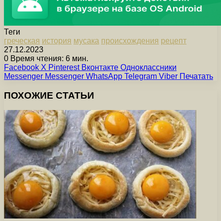
Теги
греческая
история
мусака
происхождения
рецепт
27.12.2023
0
Время чтения: 6 мин.
Facebook
X
Pinterest
Вконтакте
Одноклассники
Messenger
Messenger
WhatsApp
Telegram
Viber
Печатать
ПОХОЖИЕ СТАТЬИ