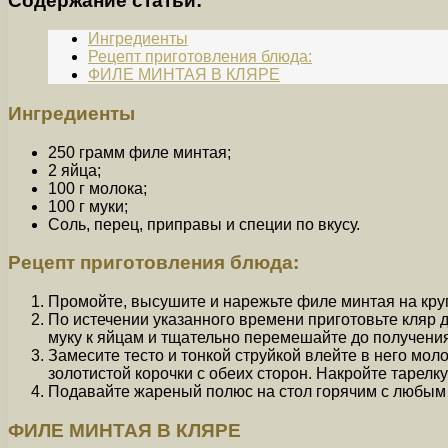
Содержание статьи:
Ингредиенты
Рецепт приготовления блюда:
ФИЛЕ МИНТАЯ В КЛЯРЕ
Ингредиенты
250 грамм филе минтая;
2 яйца;
100 г молока;
100 г муки;
Соль, перец, приправы и специи по вкусу.
Рецепт приготовления блюда:
Промойте, высушите и нарежьте филе минтая на круп
По истечении указанного времени приготовьте кляр 
муку к яйцам и тщательно перемешайте до получения 
Замесите тесто и тонкой струйкой влейте в него мол
золотистой корочки с обеих сторон. Накройте таре
Подавайте жареный полюс на стол горячим с любым г
ФИЛЕ МИНТАЯ В КЛЯРЕ