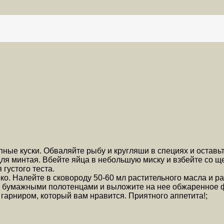
ные куски. Обваляйте рыбу и кругляши в специях и оставьт
для минтая. Вбейте яйца в небольшую миску и взбейте со щ
густого теста.
око. Налейте в сковороду 50-60 мл растительного масла и р
лку бумажными полотенцами и выложите на нее обжаренное 
арниром, который вам нравится. Приятного аппетита!;