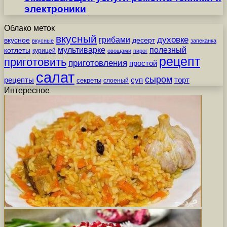
электроники
Облако меток
вкусный
грибами
духовке
вкусное
десерт
вкусные
запеканка
мультиварке
полезный
котлеты
курицей
овощами
пирог
рецепт
приготовить
приготовления
простой
салат
сыром
рецепты
суп
торт
секреты
слоеный
Интересное