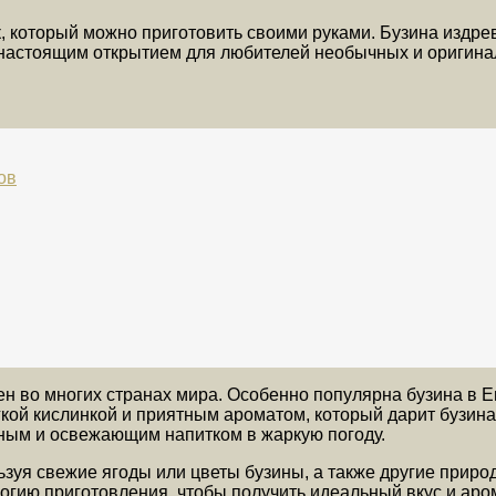
который можно приготовить своими руками. Бузина издрев
 настоящим открытием для любителей необычных и оригина
ов
н во многих странах мира. Особенно популярна бузина в Ев
кой кислинкой и приятным ароматом, который дарит бузина
тным и освежающим напитком в жаркую погоду.
ьзуя свежие ягоды или цветы бузины, а также другие приро
ию приготовления, чтобы получить идеальный вкус и арома