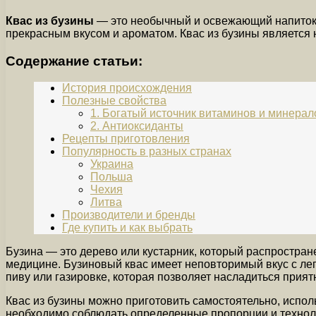
Квас из бузины
— это необычный и освежающий напиток, 
прекрасным вкусом и ароматом. Квас из бузины является
Содержание статьи:
История происхождения
Полезные свойства
1. Богатый источник витаминов и минерал
2. Антиоксиданты
Рецепты приготовления
Популярность в разных странах
Украина
Польша
Чехия
Литва
Производители и бренды
Где купить и как выбрать
Бузина — это дерево или кустарник, который распростране
медицине. Бузиновый квас имеет неповторимый вкус с лег
пиву или газировке, которая позволяет насладиться прия
Квас из бузины можно приготовить самостоятельно, испол
необходимо соблюдать определенные пропорции и технолог