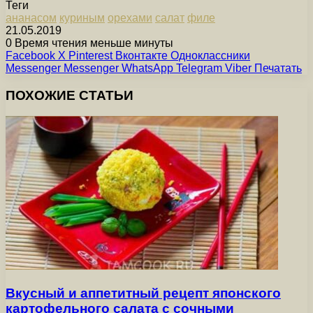
Теги
ананасом
куриным
орехами
салат
филе
21.05.2019
0
Время чтения меньше минуты
Facebook
X
Pinterest
Вконтакте
Одноклассники
Messenger
Messenger
WhatsApp
Telegram
Viber
Печатать
ПОХОЖИЕ СТАТЬИ
Вкусный и аппетитный рецепт японского
картофельного салата с сочными