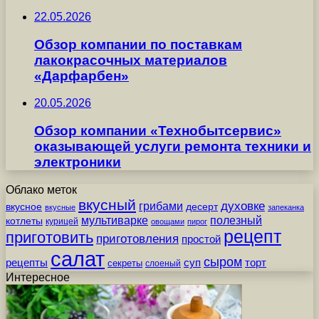
22.05.2026
Обзор компании по поставкам
лакокрасочных материалов
«Дарфарбен»
20.05.2026
Обзор компании «Технобытсервис»
оказывающей услуги ремонта техники и
электроники
Облако меток
вкусный
грибами
духовке
вкусное
десерт
вкусные
запеканка
мультиварке
полезный
котлеты
курицей
овощами
пирог
рецепт
приготовить
приготовления
простой
салат
сыром
рецепты
суп
торт
секреты
слоеный
Интересное