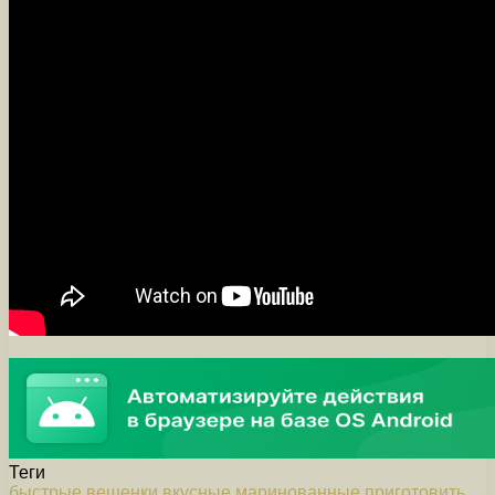
Теги
быстрые
вешенки
вкусные
маринованные
приготовить