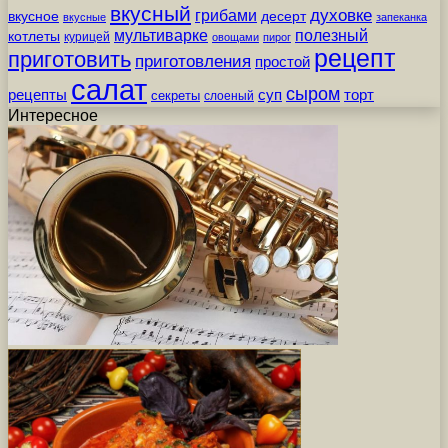
вкусный
грибами
духовке
вкусное
десерт
вкусные
запеканка
мультиварке
полезный
котлеты
курицей
овощами
пирог
рецепт
приготовить
приготовления
простой
салат
сыром
рецепты
суп
торт
секреты
слоеный
Интересное