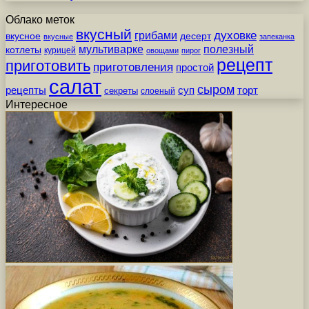
Облако меток
вкусный
грибами
духовке
вкусное
десерт
вкусные
запеканка
мультиварке
полезный
котлеты
курицей
овощами
пирог
рецепт
приготовить
приготовления
простой
салат
сыром
рецепты
суп
торт
секреты
слоеный
Интересное