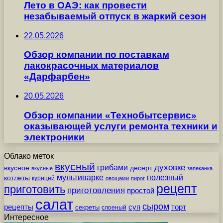
Лето в ОАЭ: как провести
незабываемый отпуск в жаркий сезон
22.05.2026
Обзор компании по поставкам
лакокрасочных материалов
«Дарфарбен»
20.05.2026
Обзор компании «Технобытсервис»
оказывающей услуги ремонта техники и
электроники
Облако меток
вкусный
грибами
духовке
вкусное
десерт
вкусные
запеканка
мультиварке
полезный
котлеты
курицей
овощами
пирог
рецепт
приготовить
приготовления
простой
салат
сыром
рецепты
суп
торт
секреты
слоеный
Интересное