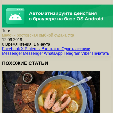
Теги
мелочи
ростовская
рыбной
судака
Уха
12.09.2019
0
Время чтения: 1 минута
Facebook
X
Pinterest
Вконтакте
Одноклассники
Messenger
Messenger
WhatsApp
Telegram
Viber
Печатать
ПОХОЖИЕ СТАТЬИ