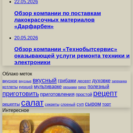
22.05.2026
Обзор компании по поставкам
лакокрасочных материалов
«Дарфарбен»
20.05.2026
Обзор компании «Технобытсервис»
оказывающей услуги ремонта техники и
электроники
Облако меток
вкусный
грибами
духовке
вкусное
десерт
вкусные
запеканка
мультиварке
полезный
котлеты
курицей
овощами
пирог
рецепт
приготовить
приготовления
простой
салат
сыром
рецепты
суп
торт
секреты
слоеный
Интересное