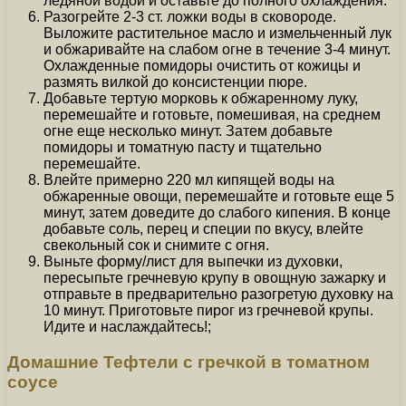
ледяной водой и оставьте до полного охлаждения.
Разогрейте 2-3 ст. ложки воды в сковороде.
Выложите растительное масло и измельченный лук
и обжаривайте на слабом огне в течение 3-4 минут.
Охлажденные помидоры очистить от кожицы и
размять вилкой до консистенции пюре.
Добавьте тертую морковь к обжаренному луку,
перемешайте и готовьте, помешивая, на среднем
огне еще несколько минут. Затем добавьте
помидоры и томатную пасту и тщательно
перемешайте.
Влейте примерно 220 мл кипящей воды на
обжаренные овощи, перемешайте и готовьте еще 5
минут, затем доведите до слабого кипения. В конце
добавьте соль, перец и специи по вкусу, влейте
свекольный сок и снимите с огня.
Выньте форму/лист для выпечки из духовки,
пересыпьте гречневую крупу в овощную зажарку и
отправьте в предварительно разогретую духовку на
10 минут. Приготовьте пирог из гречневой крупы.
Идите и наслаждайтесь!;
Домашние Тефтели с гречкой в томатном
соусе