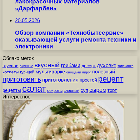
лакокрасочных материалов
«Дарфарбен»
20.05.2026
Обзор компании «Технобытсервис»
оказывающей услуги ремонта техники и
электроники
Облако меток
вкусный
грибами
духовке
вкусное
десерт
вкусные
запеканка
мультиварке
полезный
котлеты
курицей
овощами
пирог
рецепт
приготовить
приготовления
простой
салат
сыром
рецепты
суп
торт
секреты
слоеный
Интересное