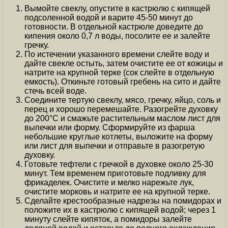
Вымойте свеклу, опустите в кастрюлю с кипящей
подсоленной водой и варите 45-50 минут до
готовности. В отдельной кастрюле доведите до
кипения около 0,7 л воды, посолите ее и залейте
гречку.
По истечении указанного времени слейте воду и
дайте свекле остыть, затем очистите ее от кожицы и
натрите на крупной терке (сок слейте в отдельную
емкость). Откиньте готовый гребень на сито и дайте
стечь всей воде.
Соедините тертую свеклу, мясо, гречку, яйцо, соль и
перец и хорошо перемешайте. Разогрейте духовку
до 200°C и смажьте растительным маслом лист для
выпечки или форму. Сформируйте из фарша
небольшие круглые котлеты, выложите на форму
или лист для выпечки и отправьте в разогретую
духовку.
Готовьте тефтели с гречкой в духовке около 25-30
минут. Тем временем приготовьте подливку для
фрикаделек. Очистите и мелко нарежьте лук,
очистите морковь и натрите ее на крупной терке.
Сделайте крестообразные надрезы на помидорах и
положите их в кастрюлю с кипящей водой; через 1
минуту слейте кипяток, а помидоры залейте