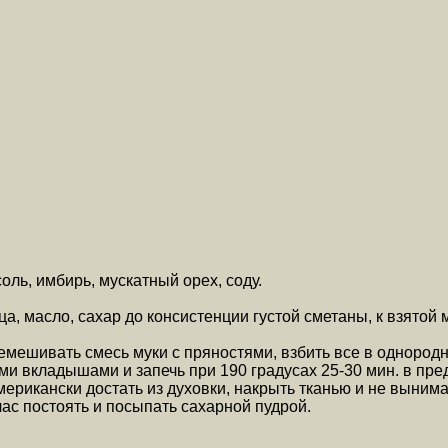
оль, имбирь, мускатный орех, соду.
ца, масло, сахар до консистенции густой сметаны, к взятой
емешивать смесь муки с пряностями, взбить все в однородн
 вкладышами и запечь при 190 градусах 25-30 мин. в пред
ерикански достать из духовки, накрыть тканью и не вынима
час постоять и посыпать сахарной пудрой.