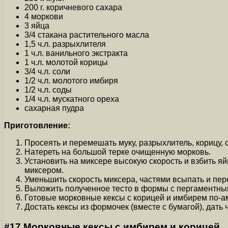
200 г. коричневого сахара
4 моркови
3 яйца
3/4 стакана растительного масла
1,5 ч.л. разрыхлителя
1 ч.л. ванильного экстракта
1 ч.л. молотой корицы
3/4 ч.л. соли
1/2 ч.л. молотого имбиря
1/2 ч.л. соды
1/4 ч.л. мускатного ореха
сахарная пудра
Приготовление:
Просеять и перемешать муку, разрыхлитель, корицу, с
Натереть на большой терке очищенную морковь.
Установить на миксере высокую скорость и взбить яй
миксером.
Уменьшить скорость миксера, частями всыпать и пер
Выложить полученное тесто в формы с пергаментными
Готовые морковные кексы с корицей и имбирем по-ам
Достать кексы из формочек (вместе с бумагой), дать 
#17 Морковные кексы с имбирем и корицей