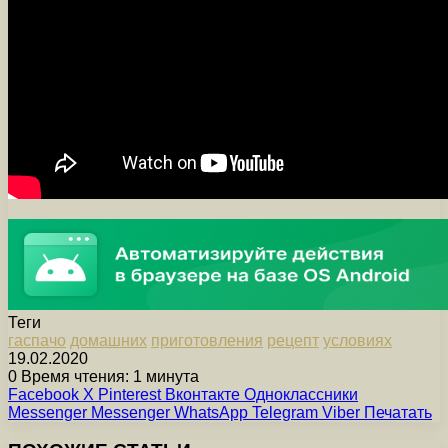
Теги
гаспачо
домашних
приготовления
рецепт
условиях
19.02.2020
0
Время чтения: 1 минута
Facebook
X
Pinterest
Вконтакте
Одноклассники
Messenger
Messenger
WhatsApp
Telegram
Viber
Печатать