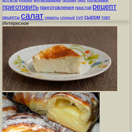
котлеты
курицей
овощами
пирог
рецепт
приготовить
приготовления
простой
салат
сыром
рецепты
суп
торт
секреты
слоеный
Интересное