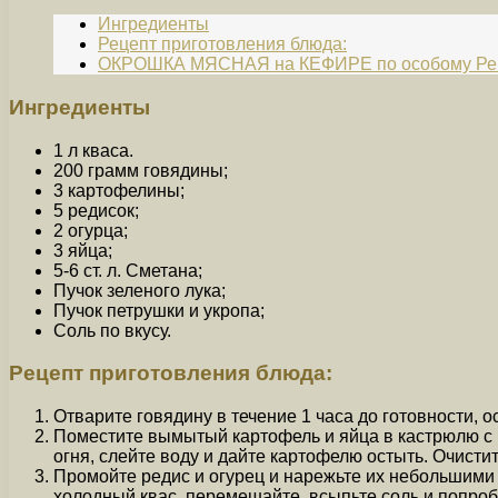
Ингредиенты
Рецепт приготовления блюда:
ОКРОШКА МЯСНАЯ на КЕФИРЕ по особому Реце
Ингредиенты
1 л кваса.
200 грамм говядины;
3 картофелины;
5 редисок;
2 огурца;
3 яйца;
5-6 ст. л. Сметана;
Пучок зеленого лука;
Пучок петрушки и укропа;
Соль по вкусу.
Рецепт приготовления блюда:
Отварите говядину в течение 1 часа до готовности, 
Поместите вымытый картофель и яйца в кастрюлю с к
огня, слейте воду и дайте картофелю остыть. Очистит
Промойте редис и огурец и нарежьте их небольшими 
холодный квас, перемешайте, всыпьте соль и попробу