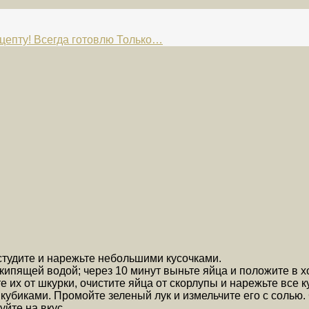
пту! Всегда готовлю Только…
остудите и нарежьте небольшими кусочками.
ипящей водой; через 10 минут выньте яйца и положите в х
е их от шкурки, очистите яйца от скорлупы и нарежьте все к
кубиками. Промойте зеленый лук и измельчите его с солью
йте на вкус.