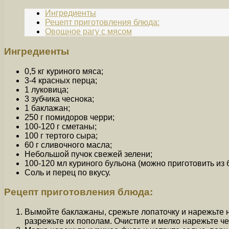
Ингредиенты
Рецепт приготовления блюда:
Овощное рагу с мясом
Ингредиенты
0,5 кг куриного мяса;
3-4 красных перца;
1 луковица;
3 зубчика чеснока;
1 баклажан;
250 г помидоров черри;
100-120 г сметаны;
100 г тертого сыра;
60 г сливочного масла;
Небольшой пучок свежей зелени;
100-120 мл куриного бульона (можно приготовить из 
Соль и перец по вкусу.
Рецепт приготовления блюда:
Вымойте баклажаны, срежьте лопаточку и нарежьте
разрежьте их пополам. Очистите и мелко нарежьте че