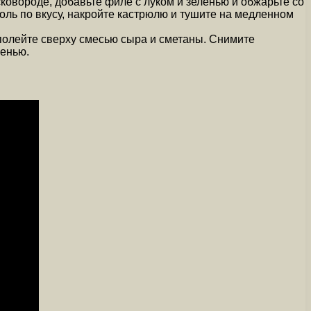
ковороде, добавьте филе с луком и зеленью и обжарьте со
оль по вкусу, накройте кастрюлю и тушите на медленном
 полейте сверху смесью сыра и сметаны. Снимите
ленью.