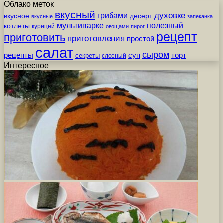
Облако меток
вкусный
грибами
духовке
вкусное
десерт
вкусные
запеканка
мультиварке
полезный
котлеты
курицей
овощами
пирог
рецепт
приготовить
приготовления
простой
салат
сыром
рецепты
суп
торт
секреты
слоеный
Интересное