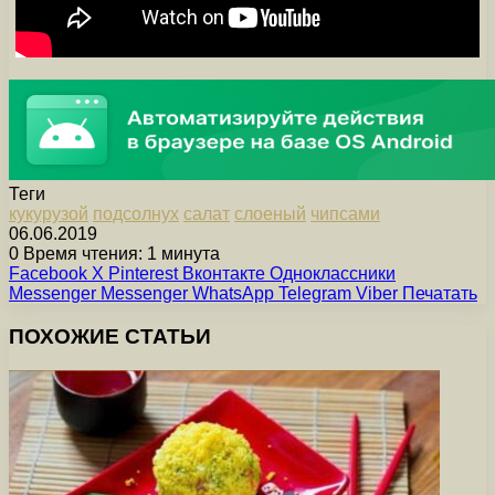
Теги
кукурузой
подсолнух
салат
слоеный
чипсами
06.06.2019
0
Время чтения: 1 минута
Facebook
X
Pinterest
Вконтакте
Одноклассники
Messenger
Messenger
WhatsApp
Telegram
Viber
Печатать
ПОХОЖИЕ СТАТЬИ