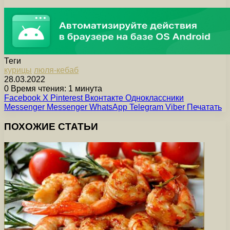
Теги
курицы
люля-кебаб
28.03.2022
0
Время чтения: 1 минута
Facebook
X
Pinterest
Вконтакте
Одноклассники
Messenger
Messenger
WhatsApp
Telegram
Viber
Печатать
ПОХОЖИЕ СТАТЬИ