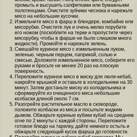
промыть и высушить салфетками или бумажными
полотенцами. Очистите зубчики чеснока и нарежьте
мясо на небольшие кусочки.
Измельчите мясо в фарш в блендере, комбайне или
мясорубке. Очистите лук и очень мелко порубите
его ножом (поскоблите на терке и пропустите через
мясорубку, чтобы в фарше не было слишком много
жидкости). Промойте и нарежьте зелень.
Смешайте куриное мясо с измельченным луком,
зеленью, черным перцем, паприкой, солью и
смесью. Доложите измельченное мясо, соберите его
руками и бросьте не менее 20 раз на плоскую
поверхность.
Переложите куриное мясо в миску для люля-кебаб,
накройте крышкой и оставьте в холодильнике на 30
минут. Затем достаньте миску из холодильника и
сформируйте из очищенного мяса небольшие
колбаски длиной около 7 см.
Разогрейте растительное масло в сковороде,
положите колбаски из мяса и посыпьте жидким
дымом. Обжарьте куриные кубики кубаб на среднем
огне по 2 минуты с каждой стороны. Переложите
готовое блюдо на тарелку, дайте немного остыть и
обжарьте следующий кусок фарша до готовности.