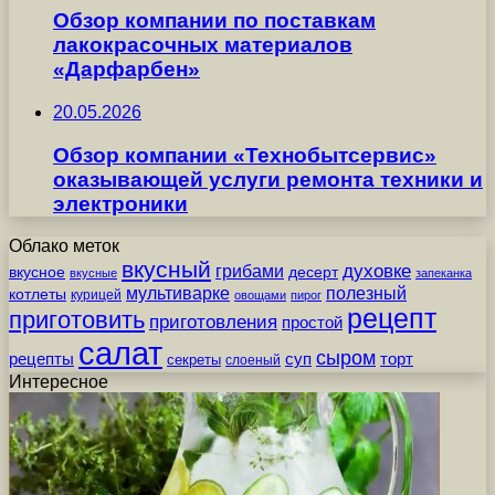
Обзор компании по поставкам
лакокрасочных материалов
«Дарфарбен»
20.05.2026
Обзор компании «Технобытсервис»
оказывающей услуги ремонта техники и
электроники
Облако меток
вкусный
грибами
духовке
вкусное
десерт
вкусные
запеканка
мультиварке
полезный
котлеты
курицей
овощами
пирог
рецепт
приготовить
приготовления
простой
салат
сыром
рецепты
суп
торт
секреты
слоеный
Интересное