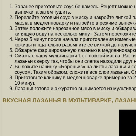
Заранее приготовьте соус бешамель. Рецепт можно н
выпечки, а затем тушить.
Перелейте готовый соус в миску и накройте липкой п
масла в медленноварку и нагрейте в режиме выпечк
Затем положите нарезанное мясо в миску и обжарива
кипящую воду на несколько минут. Затем переложите
Через 5 минут после начала приготовления измельче
кожицы и тщательно разомните ее вилкой до получен
Обжарьте фаршированную лазанью в медленноварке, 
Смажьте чашу мультиварки 1 ст. ложкой масла. Раст
лазаньи сверху так, чтобы они слегка находили друг 
Выложите начинку «Бороньиз» на листы лазаньи и сл
соусом. Таким образом, сложите все слои лазаньи. 
Приготовьте клинику в медленноварке примерно за 2
10 минут.
Лазанья готова и аккуратно вынимается из мультивар
ВКУСНАЯ ЛАЗАНЬЯ В МУЛЬТИВАРКЕ, ЛАЗА