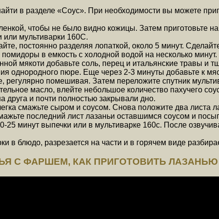
айти в разделе «Соус». При необходимости вы можете приг
ленкой, чтобы не было видно кожицы. Затем приготовьте на
и или мультиварки 160C.
йте, постоянно разделяя лопаткой, около 5 минут. Сделайт
 помидоры в емкость с холодной водой на несколько минут.
нной мякоти добавьте соль, перец и итальянские травы и 
ия однородного пюре. Еще через 2-3 минуты добавьте к мя
регулярно помешивая. Затем переложите спутник мультивар
ительное масло, влейте небольшое количество пахучего соу
на друга и почти полностью закрывали дно.
егка смажьте сыром и соусом. Снова положите два листа л
Смажьте последний лист лазаньи оставшимся соусом и пос
0-25 минут выпечки или в мультиварке 160с. После озвучи
ки в блюдо, разрезается на части и в горячем виде разбира
НЬЯ С ФАРШЕМ, КАК ПРИГОТОВИТЬ ЛАЗАНЬЮ