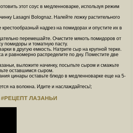
отовить этот соус в медленноварке, используя режим
чинку Lasagni Bolognaz. Налейте ложку растительного
е крестообразный надрез на помидорах и опустите их в
тщательно перемешайте. Очистите мякоть помидоров от
су помидоры и томатную пасту.
ки в другую емкость. Натрите сыр на крупной терке.
са и равномерно распределите по дну. Поместите две
азаньи, выложите начинку, посыпьте сыром и смажьте
ыпьте оставшимся сыром.
вания цинары оставьте блюдо в медленноварке еще на 5-
ется на волокна. Идите и наслаждайтесь!;
 #РЕЦЕПТ ЛАЗАНЬИ