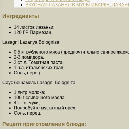
ВКУСНАЯ ЛАЗАНЬЯ В МУЛЬТИВАРКЕ, ЛАЗАН
Ингредиенты
14 листов лазаньи;
120 ГР Пармезан.
Lasagni Lazanya Bologniza:
0,5 кг рубленого мяса (предпочтительно свиное жарко
2-3 помидора.
2 ст. л. Томатная паста;
1 ч.л. итальянских трав;
Соль, перец.
Соус бешамель Lasagni Bologniza:
1 литр молока;
100 г сливочного масла;
4 ст. л. муки;
Попробуйте мускатный орех;
Соль, перец.
Рецепт приготовления блюда: