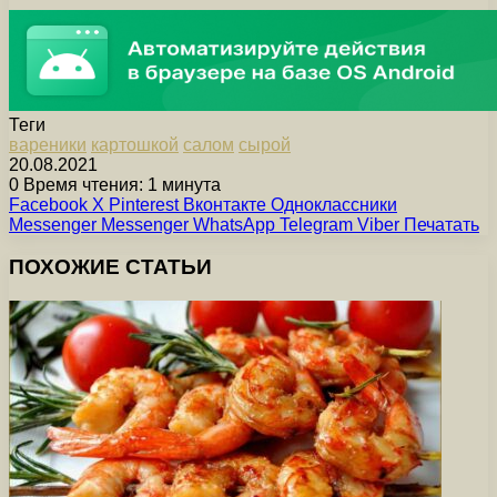
Теги
вареники
картошкой
салом
сырой
20.08.2021
0
Время чтения: 1 минута
Facebook
X
Pinterest
Вконтакте
Одноклассники
Messenger
Messenger
WhatsApp
Telegram
Viber
Печатать
ПОХОЖИЕ СТАТЬИ