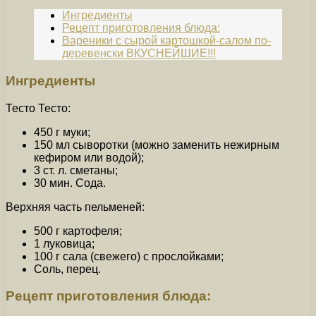
Ингредиенты
Рецепт приготовления блюда:
Вареники с сырой картошкой-салом по-
деревенски ВКУСНЕЙШИЕ!!!
Ингредиенты
Тесто Тесто:
450 г муки;
150 мл сыворотки (можно заменить нежирным
кефиром или водой);
3 ст. л. сметаны;
30 мин. Сода.
Верхняя часть пельменей:
500 г картофеля;
1 луковица;
100 г сала (свежего) с прослойками;
Соль, перец.
Рецепт приготовления блюда: