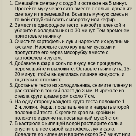
Смешайте сметану с содой и оставьте на 5 минут.
Просейте муку через сито вместе с солью, добавьте
сметану и перемешайте. Всыпать мучную смесь и
тонкой струйкой влить сыворотку или кефир.
Замесите однородное тесто, накройте пленкой и
уберите в холодильник на 30 минут. Тем временем
приготовьте начинку.
Очистите картофель и лук и нарежьте их крупными
кусками. Нарежьте сало крупными кусками и
пропустите его через мясорубку вместе с
картофелем и луком.
Добавьте в фарш соль по вкусу, все процедите,
перемешайте и выложите. Оставьте начинку на 15-
20 минут, чтобы выделилась лишняя жидкость, и
тщательно отожмите.
Достаньте тесто из холодильника, снимите пленку и
раскатайте в тонкий пласт до 3 мм. Вырежьте из
стекла круги диаметром около 7 см.
На одну сторону каждого круга теста положите 1 —
2 ч. ложки. Фарш, посыпать чили и накрыть второй
половиной теста. Скрепите края выкройки и
положите изделие на посыпанный мукой стол.
В кастрюле с кипящей водой растворите соль и
опустите в нее сырой картофель, лук и сало.
Доведите до кипения и варите около 5-7 минут или