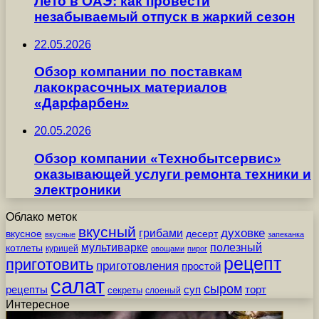
Лето в ОАЭ: как провести
незабываемый отпуск в жаркий сезон
22.05.2026
Обзор компании по поставкам
лакокрасочных материалов
«Дарфарбен»
20.05.2026
Обзор компании «Технобытсервис»
оказывающей услуги ремонта техники и
электроники
Облако меток
вкусный
грибами
духовке
вкусное
десерт
вкусные
запеканка
мультиварке
полезный
котлеты
курицей
овощами
пирог
рецепт
приготовить
приготовления
простой
салат
сыром
рецепты
суп
торт
секреты
слоеный
Интересное