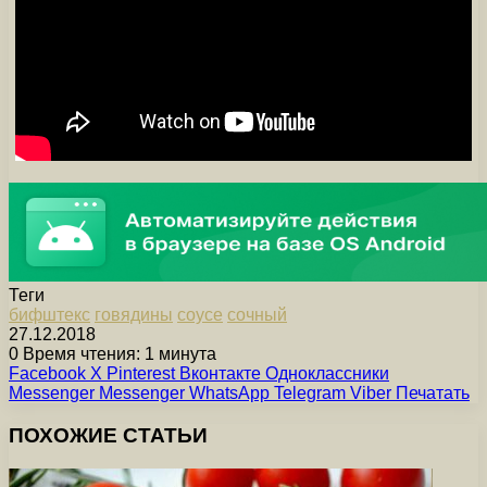
Теги
бифштекс
говядины
соусе
сочный
27.12.2018
0
Время чтения: 1 минута
Facebook
X
Pinterest
Вконтакте
Одноклассники
Messenger
Messenger
WhatsApp
Telegram
Viber
Печатать
ПОХОЖИЕ СТАТЬИ