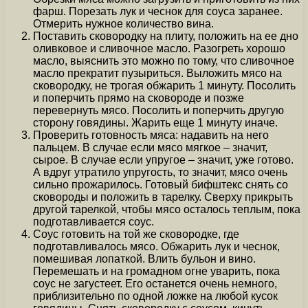
фарш. Порезать лук и чеснок для соуса заранее.
Отмерить нужное количество вина.
Поставить сковородку на плиту, положить на ее дно
оливковое и сливочное масло. Разогреть хорошо
масло, выяснить это можно по тому, что сливочное
масло прекратит пузыриться. Выложить мясо на
сковородку, не трогая обжарить 1 минуту. Посолить
и поперчить прямо на сковороде и позже
перевернуть мясо. Посолить и поперчить другую
сторону говядины. Жарить еще 1 минуту иначе.
Проверить готовность мяса: надавить на него
пальцем. В случае если мясо мягкое – значит,
сырое. В случае если упругое – значит, уже готово.
А вдруг утратило упругость, то значит, мясо очень
сильно прожарилось. Готовый бифштекс снять со
сковороды и положить в тарелку. Сверху прикрыть
другой тарелкой, чтобы мясо осталось теплым, пока
подготавливается соус.
Соус готовить на той же сковородке, где
подготавливалось мясо. Обжарить лук и чеснок,
помешивая лопаткой. Влить бульон и вино.
Перемешать и на громадном огне уварить, пока
соус не загустеет. Его останется очень немного,
приблизительно по одной ложке на любой кусок