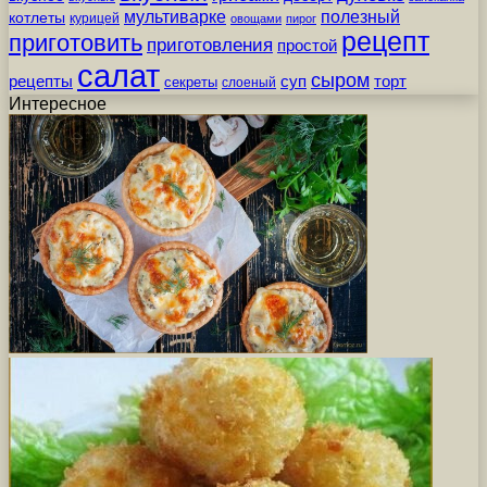
мультиварке
полезный
котлеты
курицей
овощами
пирог
рецепт
приготовить
приготовления
простой
салат
сыром
рецепты
суп
торт
секреты
слоеный
Интересное