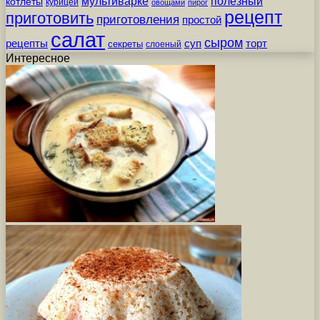
мультиварке
полезный
котлеты
курицей
овощами
пирог
рецепт
приготовить
приготовления
простой
салат
сыром
рецепты
суп
торт
секреты
слоеный
Интересное