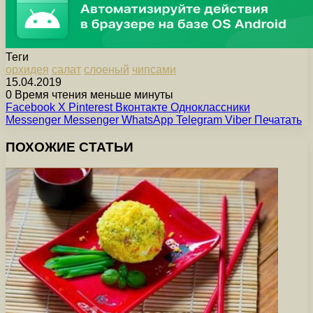
Теги
орхидея
салат
слоеный
чипсами
15.04.2019
0
Время чтения меньше минуты
Facebook
X
Pinterest
Вконтакте
Одноклассники
Messenger
Messenger
WhatsApp
Telegram
Viber
Печатать
ПОХОЖИЕ СТАТЬИ