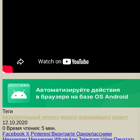
Теги
безалкогольный
летнего
мохито
освежающего
рецепт
12.10.2020
0
Время чтения: 5 мин.
Facebook
X
Pinterest
Вконтакте
Одноклассники
Messenger
Messenger
WhatsApp
Telegram
Viber
Печатать