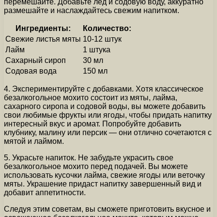
перемешайте. Добавьте лед и содовую воду, аккуратно
размешайте и наслаждайтесь свежим напитком.
Ингредиенты:
Количество:
Свежие листья мяты
10-12 штук
Лайм
1 штука
Сахарный сироп
30 мл
Содовая вода
150 мл
4. Экспериментируйте с добавками. Хотя классическое
безалкогольное мохито состоит из мяты, лайма,
сахарного сиропа и содовой воды, вы можете добавить
свои любимые фрукты или ягоды, чтобы придать напитку
интересный вкус и аромат. Попробуйте добавить
клубнику, малину или персик — они отлично сочетаются с
мятой и лаймом.
5. Украсьте напиток. Не забудьте украсить свое
безалкогольное мохито перед подачей. Вы можете
использовать кусочки лайма, свежие ягоды или веточку
мяты. Украшение придаст напитку завершенный вид и
добавит аппетитности.
Следуя этим советам, вы сможете приготовить вкусное и