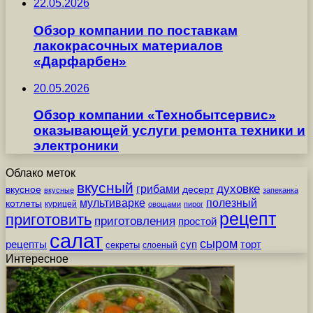
22.05.2026
Обзор компании по поставкам
лакокрасочных материалов
«Дарфарбен»
20.05.2026
Обзор компании «Технобытсервис»
оказывающей услуги ремонта техники и
электроники
Облако меток
вкусный
грибами
духовке
вкусное
десерт
вкусные
запеканка
мультиварке
полезный
котлеты
курицей
овощами
пирог
рецепт
приготовить
приготовления
простой
салат
сыром
рецепты
суп
торт
секреты
слоеный
Интересное