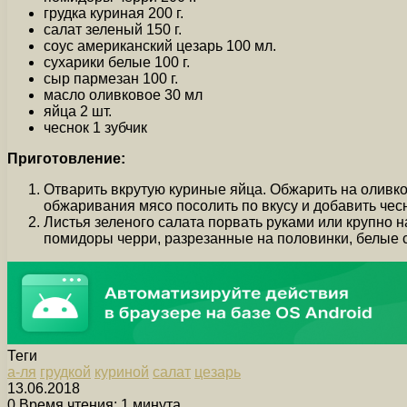
грудка куриная 200 г.
салат зеленый 150 г.
соус американский цезарь 100 мл.
сухарики белые 100 г.
сыр пармезан 100 г.
масло оливковое 30 мл
яйца 2 шт.
чеснок 1 зубчик
Приготовление:
Отварить вкрутую куриные яйца. Обжарить на оливко
обжаривания мясо посолить по вкусу и добавить чес
Листья зеленого салата порвать руками или крупно н
помидоры черри, разрезанные на половинки, белые с
Теги
а-ля
грудкой
куриной
салат
цезарь
13.06.2018
0
Время чтения: 1 минута