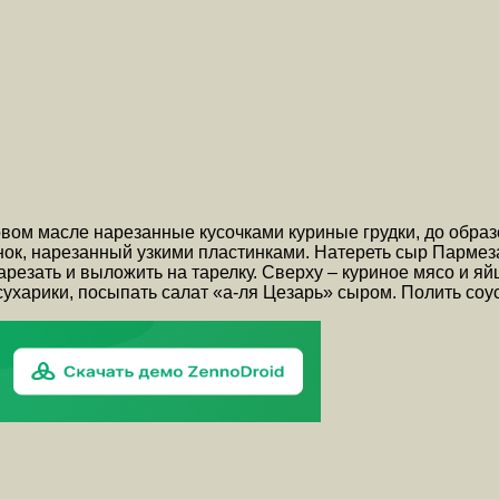
вом масле нарезанные кусочками куриные грудки, до образ
нок, нарезанный узкими пластинками. Натереть сыр Пармез
арезать и выложить на тарелку. Сверху – куриное мясо и яй
ухарики, посыпать салат «а-ля Цезарь» сыром. Полить соу