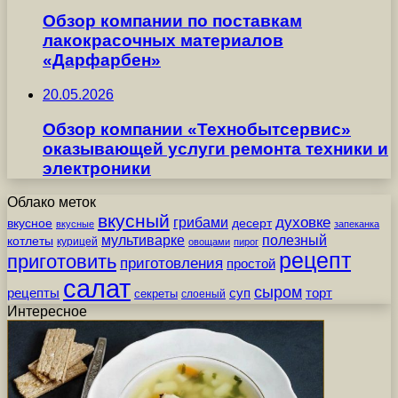
Обзор компании по поставкам
лакокрасочных материалов
«Дарфарбен»
20.05.2026
Обзор компании «Технобытсервис»
оказывающей услуги ремонта техники и
электроники
Облако меток
вкусный
грибами
духовке
вкусное
десерт
вкусные
запеканка
мультиварке
полезный
котлеты
курицей
овощами
пирог
рецепт
приготовить
приготовления
простой
салат
сыром
рецепты
суп
торт
секреты
слоеный
Интересное