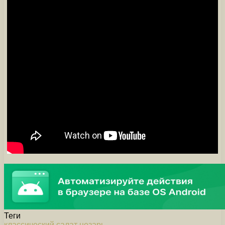
Теги
классический
салат
цезарь