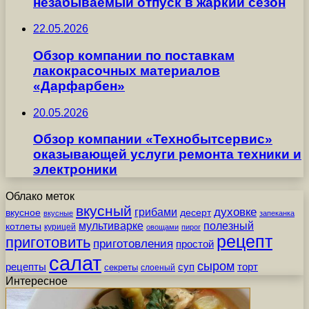
незабываемый отпуск в жаркий сезон
22.05.2026
Обзор компании по поставкам
лакокрасочных материалов
«Дарфарбен»
20.05.2026
Обзор компании «Технобытсервис»
оказывающей услуги ремонта техники и
электроники
Облако меток
вкусный
грибами
духовке
вкусное
десерт
вкусные
запеканка
мультиварке
полезный
котлеты
курицей
овощами
пирог
рецепт
приготовить
приготовления
простой
салат
сыром
рецепты
суп
торт
секреты
слоеный
Интересное