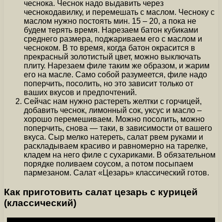
чеснока. Чеснок надо выдавить через
чеснокодавилку, и перемешать с маслом. Чесноку с
маслом нужно постоять мин. 15 – 20, а пока не
будем терять время. Нарезаем батон кубиками
среднего размера, поджариваем его с маслом и
чесноком. В то время, когда батон окрасится в
прекрасный золотистый цвет, можно выключать
плиту. Нарезаем филе таким же образом, и жарим
его на масле. Само собой разумеется, филе надо
поперчить, посолить, но это зависит только от
ваших вкусов и предпочтений.
Сейчас нам нужно растереть желтки с горчицей,
добавить чеснок, лимонный сок, уксус и масло –
хорошо перемешиваем. Можно посолить, можно
поперчить, снова — таки, в зависимости от вашего
вкуса. Сыр мелко натереть, салат рвем руками и
раскладываем красиво и равномерно на тарелке,
кладем на него филе с сухариками. В обязательном
порядке поливаем соусом, а потом посыпаем
пармезаном. Салат «Цезарь» классический готов.
Как приготовить салат цезарь с курицей
(классический)