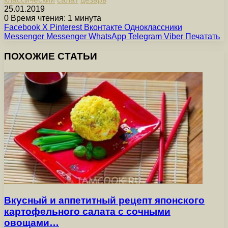
25.01.2019
0
Время чтения: 1 минута
Facebook
X
Pinterest
Вконтакте
Одноклассники
Messenger
Messenger
WhatsApp
Telegram
Viber
Печатать
ПОХОЖИЕ СТАТЬИ
Вкусный и аппетитный рецепт японского
картофельного салата с сочными
овощами…