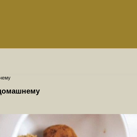
нему
домашнему