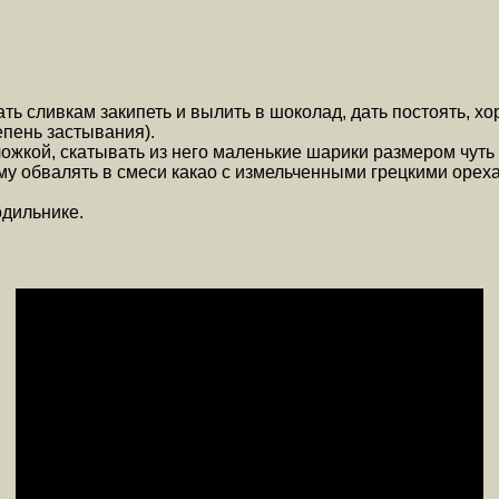
ать сливкам закипеть и вылить в шоколад, дать постоять, х
епень застывания).
ложкой, скатывать из него маленькие шарики размером чуть
 обвалять в смеси какао с измельченными грецкими ореха
одильнике.