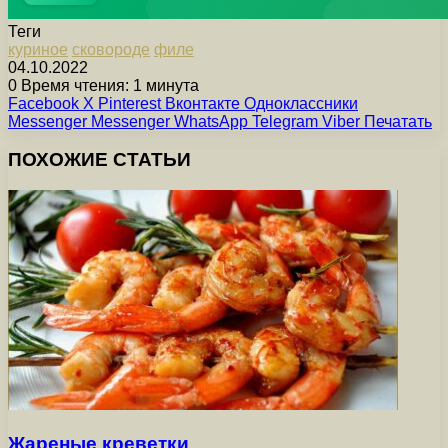
Теги
куриное
сковороде
филе
04.10.2022
0
Время чтения: 1 минута
Facebook
X
Pinterest
Вконтакте
Одноклассники
Messenger
Messenger
WhatsApp
Telegram
Viber
Печатать
ПОХОЖИЕ СТАТЬИ
Жареные креветки