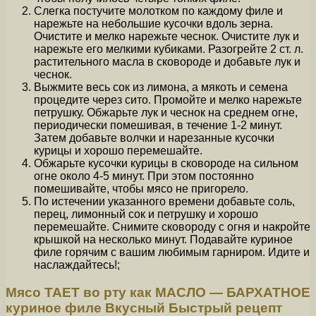
Слегка постучите молотком по каждому филе и
нарежьте на небольшие кусочки вдоль зерна.
Очистите и мелко нарежьте чеснок. Очистите лук и
нарежьте его мелкими кубиками. Разогрейте 2 ст. л.
растительного масла в сковороде и добавьте лук и
чеснок.
Выжмите весь сок из лимона, а мякоть и семена
процедите через сито. Промойте и мелко нарежьте
петрушку. Обжарьте лук и чеснок на среднем огне,
периодически помешивая, в течение 1-2 минут.
Затем добавьте волчки и нарезанные кусочки
курицы и хорошо перемешайте.
Обжарьте кусочки курицы в сковороде на сильном
огне около 4-5 минут. При этом постоянно
помешивайте, чтобы мясо не пригорело.
По истечении указанного времени добавьте соль,
перец, лимонный сок и петрушку и хорошо
перемешайте. Снимите сковороду с огня и накройте
крышкой на несколько минут. Подавайте куриное
филе горячим с вашим любимым гарниром. Идите и
наслаждайтесь!;
Мясо ТАЕТ во рту как МАСЛО — БАРХАТНОЕ
куриное филе Вкусный Быстрый рецепт