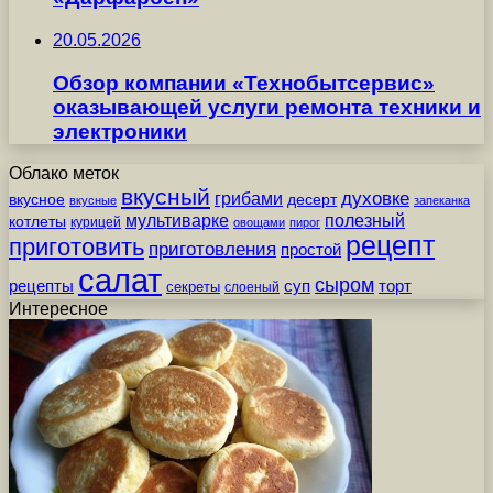
20.05.2026
Обзор компании «Технобытсервис»
оказывающей услуги ремонта техники и
электроники
Облако меток
вкусный
грибами
духовке
вкусное
десерт
вкусные
запеканка
мультиварке
полезный
котлеты
курицей
овощами
пирог
рецепт
приготовить
приготовления
простой
салат
сыром
рецепты
суп
торт
секреты
слоеный
Интересное