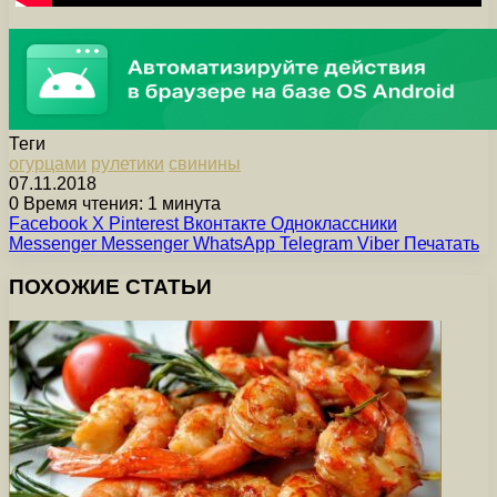
Теги
огурцами
рулетики
свинины
07.11.2018
0
Время чтения: 1 минута
Facebook
X
Pinterest
Вконтакте
Одноклассники
Messenger
Messenger
WhatsApp
Telegram
Viber
Печатать
ПОХОЖИЕ СТАТЬИ