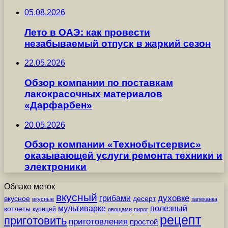
05.08.2026
Лето в ОАЭ: как провести
незабываемый отпуск в жаркий сезон
22.05.2026
Обзор компании по поставкам
лакокрасочных материалов
«Дарфарбен»
20.05.2026
Обзор компании «Технобытсервис»
оказывающей услуги ремонта техники и
электроники
Облако меток
вкусный
грибами
духовке
вкусное
десерт
вкусные
запеканка
мультиварке
полезный
котлеты
курицей
овощами
пирог
рецепт
приготовить
приготовления
простой