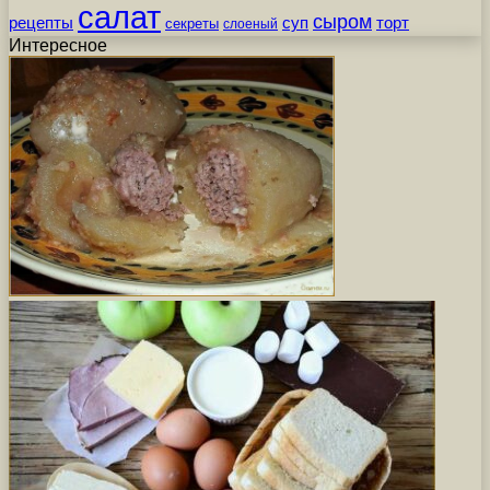
салат
сыром
рецепты
суп
торт
секреты
слоеный
Интересное