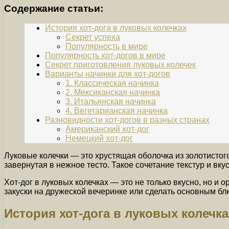
Содержание статьи:
История хот-дога в луковых колечках
Секрет успеха
Популярность в мире
Популярность хот-догов в мире
Секрет приготовления луковых колечек
Варианты начинки для хот-догов
1. Классическая начинка
2. Мексиканская начинка
3. Итальянская начинка
4. Вегетарианская начинка
Разновидности хот-догов в разных странах
Американский хот-дог
Немецкий хот-дог
Луковые колечки — это хрустящая оболочка из золотистого
завернутая в нежное тесто. Такое сочетание текстур и вк
Хот-дог в луковых колечках — это не только вкусно, но и
закуски на дружеской вечеринке или сделать основным б
История хот-дога в луковых колечка