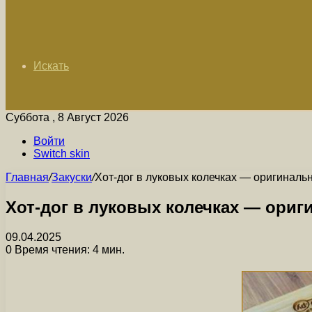
Искать
Суббота , 8 Август 2026
Войти
Switch skin
Главная
/
Закуски
/
Хот-дог в луковых колечках — оригиналь
Хот-дог в луковых колечках — ориг
09.04.2025
0
Время чтения: 4 мин.