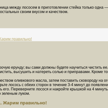
зница между лососем в приготовлении стейка только одна 
 остальных своим вкусом и качеством.
 Жарим правильно!
прочую ерунду; вы сами должны будете научиться чистить ее
стить, высушить и натереть солью и приправами. Кроме тог
ством оливкового масла, затем поставить сковороду на ого
ьте лосось с обеих сторон в течение 3-4 минут до появлени
ь его. Переверните лосося и накройте крышкой на 4 минуты
о зеленым луком.
а. Жарим правильно!