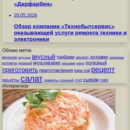
«Дарфарбен»
20.05.2026
Обзор компании «Технобытсервис»
оказывающей услуги ремонта техники и
электроники
Облако меток
вкусный
грибами
духовке
вкусное
десерт
вкусные
запеканка
мультиварке
полезный
котлеты
курицей
овощами
пирог
рецепт
приготовить
приготовления
простой
салат
сыром
рецепты
суп
торт
секреты
слоеный
Интересное