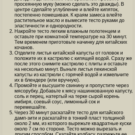
просеянную муку (можно сделать это дважды). В
центре сделайте углубление и влейте кипяток,
постепенно помешивая. К краям замеса влейте
растительное масло и вымесите тесто руками до
эластичности и однородности.
Накройте тесто легким влажным полотенцем и
оставьте при комнатной температуре на 30 минут.
Тем временем приготовьте начинку для китайских
кочанов.
Отделите листья китайской капусты от головок и
положите их в кастрюлю с кипящей водой. Сразу же
после этого снимите кастрюлю с плиты и оставьте
на несколько минут. Выньте листья пекинской
капусты из кастрюли с горячей водой и измельчите
их в блендере (или вручную).
Промойте и высушите свинину и пропустите через
мясорубку. Добавьте к мясу нашинкованную капусту,
соль и перец, натертый на терке сырой корень
имбиря, соевый соус, лимонный сок и
перемешайте.
Через 30 минут раскатайте тесто для китайского
дамп-зити и раскатайте в тонкий пласт толщиной
около 2 мм, из которого вырежьте квадратные куски
около 7 см по стороне. Тесто можно вырезать и
другим способом. Скатайте колбасу, разрежьте ее