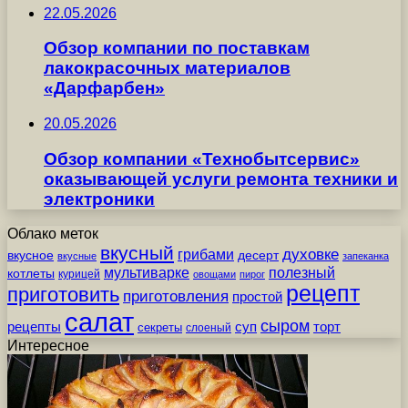
22.05.2026
Обзор компании по поставкам
лакокрасочных материалов
«Дарфарбен»
20.05.2026
Обзор компании «Технобытсервис»
оказывающей услуги ремонта техники и
электроники
Облако меток
вкусный
грибами
духовке
вкусное
десерт
вкусные
запеканка
мультиварке
полезный
котлеты
курицей
овощами
пирог
рецепт
приготовить
приготовления
простой
салат
сыром
рецепты
суп
торт
секреты
слоеный
Интересное