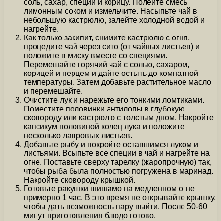
соль, сахар, специи и корицу. Полейте смесь
лимонным соком и измельчите. Насыпьте чай в
небольшую кастрюлю, залейте холодной водой и
нагрейте.
Как только закипит, снимите кастрюлю с огня,
процедите чай через сито (от чайных листьев) и
положите в миску вместе со специями.
Перемешайте горячий чай с солью, сахаром,
корицей и перцем и дайте остыть до комнатной
температуры. Затем добавьте растительное масло
и перемешайте.
Очистите лук и нарежьте его тонкими ломтиками.
Поместите половинки антилопы в глубокую
сковороду или кастрюлю с толстым дном. Накройте
капсикум половиной колец лука и положите
несколько лавровых листьев.
Добавьте рыбу и покройте оставшимся луком и
листьями. Всыпьте все специи в чай и нагрейте на
огне. Поставьте сверху тарелку (жаропрочную) так,
чтобы рыба была полностью погружена в маринад.
Накройте сковороду крышкой.
Готовьте ракушки шишамо на медленном огне
примерно 1 час. В это время не открывайте крышку,
чтобы дать возможность пару выйти. После 50-60
минут приготовления блюдо готово.