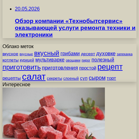
20.05.2026
Обзор компании «Технобытсервис»
оказывающей услуги ремонта техники и
электроники
Облако меток
вкусный
грибами
духовке
вкусное
десерт
вкусные
запеканка
мультиварке
полезный
котлеты
курицей
овощами
пирог
рецепт
приготовить
приготовления
простой
салат
сыром
рецепты
суп
торт
секреты
слоеный
Интересное