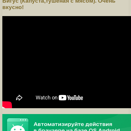
Бигус (Капуста,тушеная с мясом). Очень
вкусно!