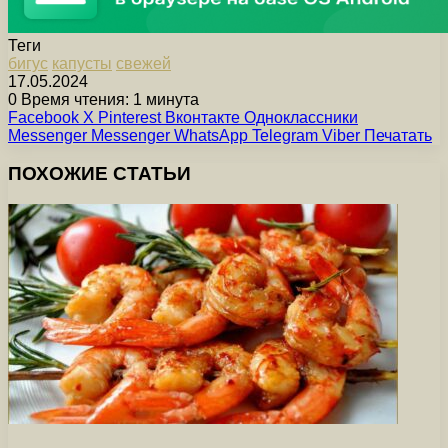
Теги
бигус
капусты
свежей
17.05.2024
0
Время чтения: 1 минута
Facebook
X
Pinterest
Вконтакте
Одноклассники
Messenger
Messenger
WhatsApp
Telegram
Viber
Печатать
ПОХОЖИЕ СТАТЬИ