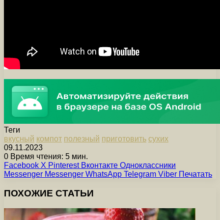
Теги
вкусный
компот
полезный
приготовить
сухих
09.11.2023
0
Время чтения: 5 мин.
Facebook
X
Pinterest
Вконтакте
Одноклассники
Messenger
Messenger
WhatsApp
Telegram
Viber
Печатать
ПОХОЖИЕ СТАТЬИ