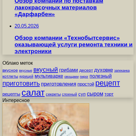
Обзор компании по поставкам
лакокрасочных материалов
«Дарфарбен»
20.05.2026
Обзор компании «Технобытсервис»
оказывающей услуги ремонта техники и
электроники
Облако меток
вкусный
грибами
духовке
вкусное
десерт
вкусные
запеканка
мультиварке
полезный
котлеты
курицей
овощами
пирог
рецепт
приготовить
приготовления
простой
салат
сыром
рецепты
суп
торт
секреты
слоеный
Интересное