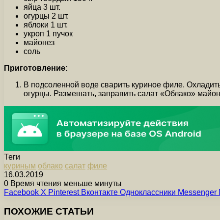
яйца 3 шт.
огурцы 2 шт.
яблоки 1 шт.
укроп 1 пучок
майонез
соль
Приготовление:
В подсоленной воде сварить куриное филе. Охладить и
огурцы. Размешать, заправить салат «Облако» майон
Теги
куриным
облако
салат
филе
16.03.2019
0
Время чтения меньше минуты
Facebook
X
Pinterest
Вконтакте
Одноклассники
Messenger
ПОХОЖИЕ СТАТЬИ