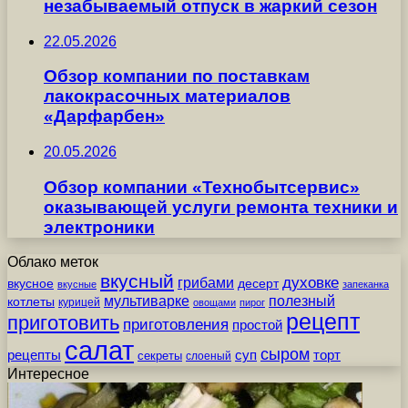
незабываемый отпуск в жаркий сезон
22.05.2026
Обзор компании по поставкам
лакокрасочных материалов
«Дарфарбен»
20.05.2026
Обзор компании «Технобытсервис»
оказывающей услуги ремонта техники и
электроники
Облако меток
вкусный
грибами
духовке
вкусное
десерт
вкусные
запеканка
мультиварке
полезный
котлеты
курицей
овощами
пирог
рецепт
приготовить
приготовления
простой
салат
сыром
рецепты
суп
торт
секреты
слоеный
Интересное