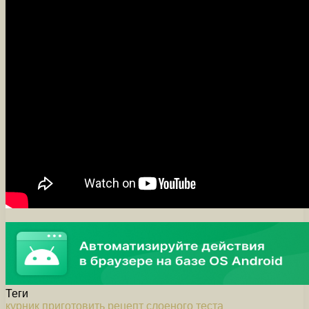
Теги
курник
приготовить
рецепт
слоеного
теста