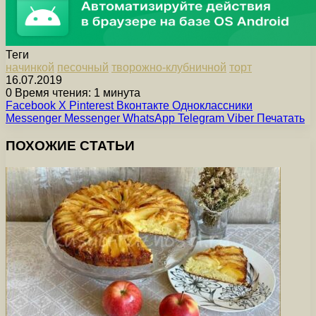
Теги
начинкой
песочный
творожно-клубничной
торт
16.07.2019
0
Время чтения: 1 минута
Facebook
X
Pinterest
Вконтакте
Одноклассники
Messenger
Messenger
WhatsApp
Telegram
Viber
Печатать
ПОХОЖИЕ СТАТЬИ