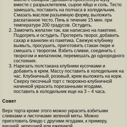
вместе с разрыхлителем, сырое яйцо и соль. Тесто
замешать, поставить на полчаса в холодильник.
Смазать маслом разъемную форму, выложить
раскатанное тесто. Печь в течение 15 мин. при
температуре 200 градусов. Остудить.
Замочить желатин так, как написано на пакетике.
Подогреть и остудить. Протереть творог, добавить
сахар и ванилин из пакетика. Свежую клубнику
вымыть, просушить, приготовить стакан пюре и
смешать с творогом. Взбить сливки, соединить с
творогом и желатином, перемешать до однородного
состояния.
Нарезать полстакана клубники кусочками и
добавить в крем. Массу поставить в холодильник на
час. Клубничный, розовый, крем выложить на корж.
Сверху песочный торт с творожно-клубничной
начинкой украсить порезанными ягодами,
поставить в холодильник еще на 3 – 4 часа.
Совет
Верх торта кроме этого можно украсить взбитыми
сливками и листочками зеленой мяты. Можно
приготовить блюдо с другими ягодами, к примеру,
вишней, черешней или ежевикой.