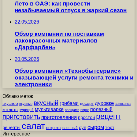
Лето в ОАЭ: как провести
незабываемый отпуск в жаркий сезон
22.05.2026
Обзор компании по поставкам
лакокрасочных материалов
«Дарфарбен»
20.05.2026
Обзор компании «Технобытсервис»
оказывающей услуги ремонта техники и
электроники
Облако меток
вкусный
грибами
духовке
вкусное
десерт
вкусные
запеканка
мультиварке
полезный
котлеты
курицей
овощами
пирог
рецепт
приготовить
приготовления
простой
салат
сыром
рецепты
суп
торт
секреты
слоеный
Интересное