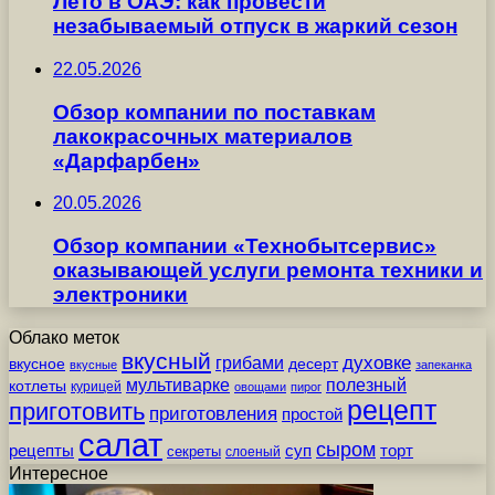
Лето в ОАЭ: как провести
незабываемый отпуск в жаркий сезон
22.05.2026
Обзор компании по поставкам
лакокрасочных материалов
«Дарфарбен»
20.05.2026
Обзор компании «Технобытсервис»
оказывающей услуги ремонта техники и
электроники
Облако меток
вкусный
грибами
духовке
вкусное
десерт
вкусные
запеканка
мультиварке
полезный
котлеты
курицей
овощами
пирог
рецепт
приготовить
приготовления
простой
салат
сыром
рецепты
суп
торт
секреты
слоеный
Интересное