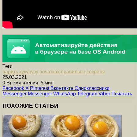
Теги
варить
кукурузу
початках
правильно
секреты
25.03.2021
0
Время чтения: 5 мин.
Facebook
X
Pinterest
Вконтакте
Одноклассники
Messenger
Messenger
WhatsApp
Telegram
Viber
Печатать
ПОХОЖИЕ СТАТЬИ