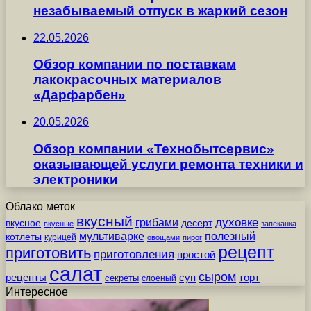
незабываемый отпуск в жаркий сезон
22.05.2026
Обзор компании по поставкам
лакокрасочных материалов
«Дарфарбен»
20.05.2026
Обзор компании «Технобытсервис»
оказывающей услуги ремонта техники и
электроники
Облако меток
вкусный
грибами
духовке
вкусное
десерт
вкусные
запеканка
мультиварке
полезный
котлеты
курицей
овощами
пирог
рецепт
приготовить
приготовления
простой
салат
сыром
рецепты
суп
торт
секреты
слоеный
Интересное