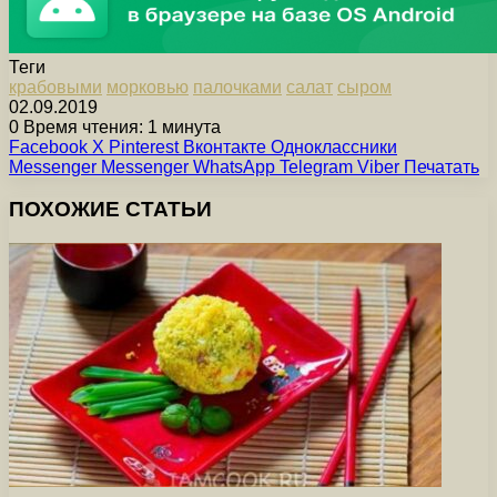
Теги
крабовыми
морковью
палочками
салат
сыром
02.09.2019
0
Время чтения: 1 минута
Facebook
X
Pinterest
Вконтакте
Одноклассники
Messenger
Messenger
WhatsApp
Telegram
Viber
Печатать
ПОХОЖИЕ СТАТЬИ