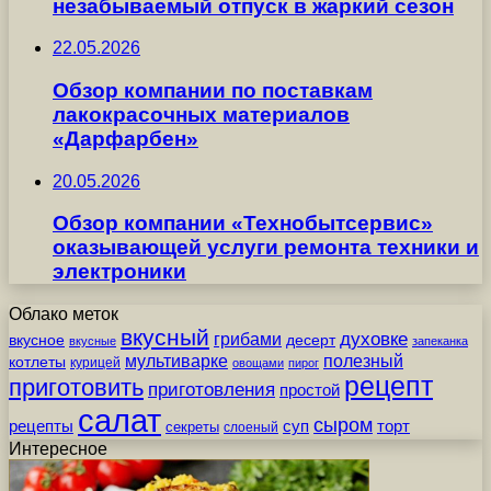
незабываемый отпуск в жаркий сезон
22.05.2026
Обзор компании по поставкам
лакокрасочных материалов
«Дарфарбен»
20.05.2026
Обзор компании «Технобытсервис»
оказывающей услуги ремонта техники и
электроники
Облако меток
вкусный
грибами
духовке
вкусное
десерт
вкусные
запеканка
мультиварке
полезный
котлеты
курицей
овощами
пирог
рецепт
приготовить
приготовления
простой
салат
сыром
рецепты
суп
торт
секреты
слоеный
Интересное