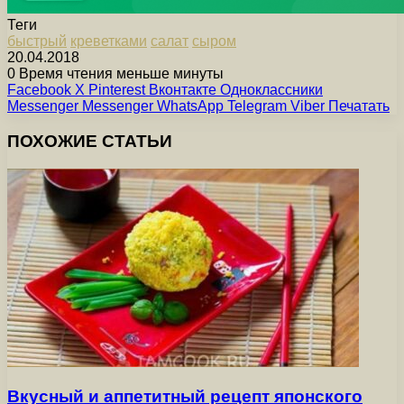
Теги
быстрый
креветками
салат
сыром
20.04.2018
0
Время чтения меньше минуты
Facebook
X
Pinterest
Вконтакте
Одноклассники
Messenger
Messenger
WhatsApp
Telegram
Viber
Печатать
ПОХОЖИЕ СТАТЬИ
Вкусный и аппетитный рецепт японского