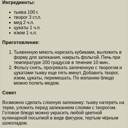
Ингредиенты:
тыква 100 г.
творог 3 ст.л.
мед 2 ч.л.
цукаты 1 ч.л.
изюм 1 ч.л.
Приготовление:
Тыквенную мякоть нарезать кубиками, выложить в
форму для запекания, накрыть фольгой. Печь при
температуре 200 градусов в течение 10 мин..
Фольгу снять, прогревать запеченную с творогом и
цукатами тыкву еще пять минут. Добавить творог,
изюм, цукаты, перемешать. По желанию блюдо
можно полить медом.
Совет
Возможно сделать слоеную запеканку: тыкву натереть на
терке, уложить перед запеканием слоями с творогом.
Готовое блюдо можно украсить любой цветной
кулинарной посыпкой в виде фигурок, тертым чёрным
шоколадом.