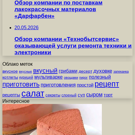
Обзор компании по поставкам
лакокрасочных материалов
«Дарфарбен»
20.05.2026
Обзор компании «Технобытсервис»
оказывающей услуги ремонта техники и
электроники
Облако меток
вкусный
грибами
духовке
вкусное
десерт
вкусные
запеканка
мультиварке
полезный
котлеты
курицей
овощами
пирог
рецепт
приготовить
приготовления
простой
салат
сыром
рецепты
суп
торт
секреты
слоеный
Интересное