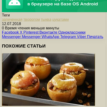
Теги
запеченная
творогом
тыква
цукатами
12.07.2018
0
Время чтения меньше минуты
Facebook
X
Pinterest
Вконтакте
Одноклассники
Messenger
Messenger
WhatsApp
Telegram
Viber
Печатать
ПОХОЖИЕ СТАТЬИ