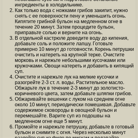
ингредиенты в холодильнике.
Как только вода с ножками грибов закипит, нужно
снять с ее поверхности пену и уменьшить огонь.
Кипятите грибной бульон на медленном огне в
течение 20 минут. Затем процедите бульон,
приправьте солью и верните на огонь.
В отдельной кастрюле доведите воду до кипения,
добавьте соль и положите лапшу. Готовьте
примерно 10 минут до готовности. Корень петрушки
очистить и натереть на крупной терке. Очистите
морковь и нарежьте небольшими кусочками или
кружочками. Овощи натереть и добавить в кипящий
суп.
Очистите и нарежьте лук на мелкие кусочки и
разогрейте 2-3 ст. л. воды. Растительное масло.
Обжарьте лук в течение 2-3 минут до золотисто-
коричневого цвета, затем добавьте шляпки грибов.
Обжаривайте вешенки с луком на среднем огне
около 10 минут, периодически помешивая. Добавьте
содержимое сковороды в овощной бульон и
перемешайте. Варите суп из подошвы на
медленном огне еще 5 минут.
Промойте и нарежьте петрушку, добавьте в готовый
бульон и снимите с огня. Через несколько минут
разлейте суп из филе по мискам и подавайте