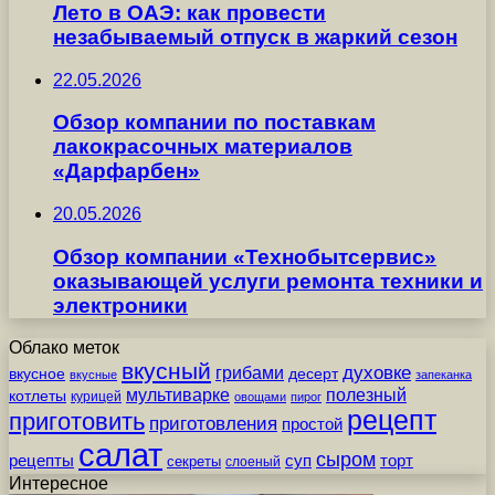
Лето в ОАЭ: как провести
незабываемый отпуск в жаркий сезон
22.05.2026
Обзор компании по поставкам
лакокрасочных материалов
«Дарфарбен»
20.05.2026
Обзор компании «Технобытсервис»
оказывающей услуги ремонта техники и
электроники
Облако меток
вкусный
грибами
духовке
вкусное
десерт
вкусные
запеканка
мультиварке
полезный
котлеты
курицей
овощами
пирог
рецепт
приготовить
приготовления
простой
салат
сыром
рецепты
суп
торт
секреты
слоеный
Интересное