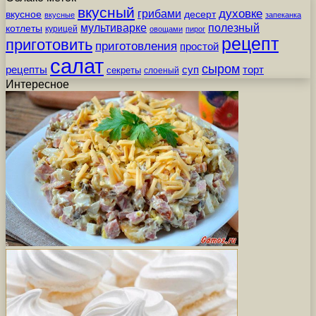
вкусный
грибами
духовке
вкусное
десерт
вкусные
запеканка
мультиварке
полезный
котлеты
курицей
овощами
пирог
рецепт
приготовить
приготовления
простой
салат
сыром
рецепты
суп
торт
секреты
слоеный
Интересное