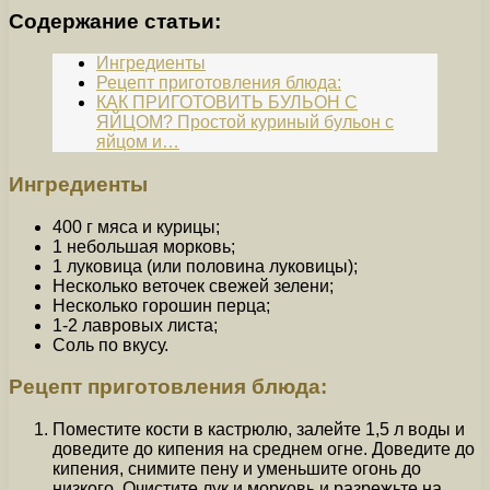
Содержание статьи:
Ингредиенты
Рецепт приготовления блюда:
КАК ПРИГОТОВИТЬ БУЛЬОН С
ЯЙЦОМ? Простой куриный бульон с
яйцом и…
Ингредиенты
400 г мяса и курицы;
1 небольшая морковь;
1 луковица (или половина луковицы);
Несколько веточек свежей зелени;
Несколько горошин перца;
1-2 лавровых листа;
Соль по вкусу.
Рецепт приготовления блюда:
Поместите кости в кастрюлю, залейте 1,5 л воды и
доведите до кипения на среднем огне. Доведите до
кипения, снимите пену и уменьшите огонь до
низкого. Очистите лук и морковь и разрежьте на