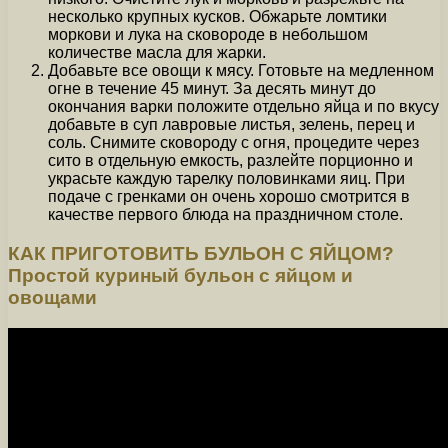
несколько крупных кусков. Обжарьте ломтики
моркови и лука на сковороде в небольшом
количестве масла для жарки.
Добавьте все овощи к мясу. Готовьте на медленном
огне в течение 45 минут. За десять минут до
окончания варки положите отдельно яйца и по вкусу
добавьте в суп лавровые листья, зелень, перец и
соль. Снимите сковороду с огня, процедите через
сито в отдельную емкость, разлейте порционно и
украсьте каждую тарелку половинками яиц. При
подаче с гренками он очень хорошо смотрится в
качестве первого блюда на праздничном столе.
КАК ПРИГОТОВИТЬ БУЛЬОН С ЯЙЦОМ?
Простой куриный бульон с яйцом и
овощами